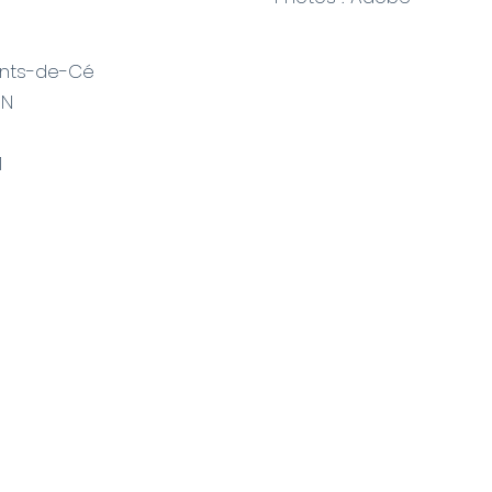
Ponts-de-Cé
ON
1