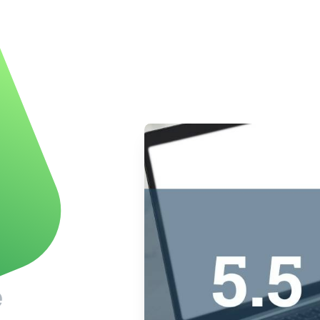
 de
 point !