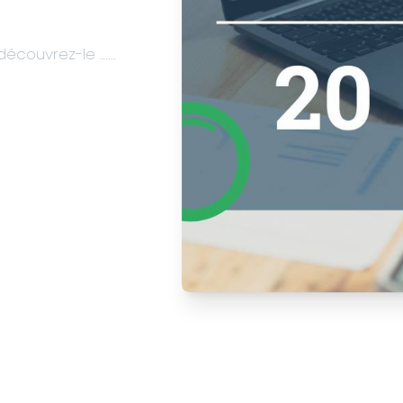
u monde
angements. À la